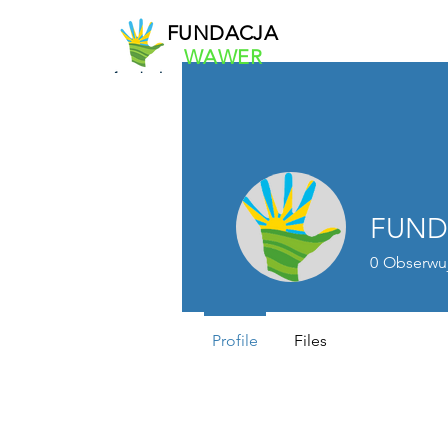
FUNDACJA
WAWER
FUND
0
Obserwu
Profile
Files