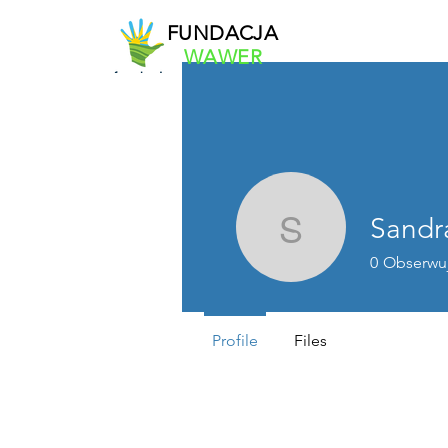
FUNDACJA
WAWER
Sandr
Sandras w
0
Obserwu
Profile
Files