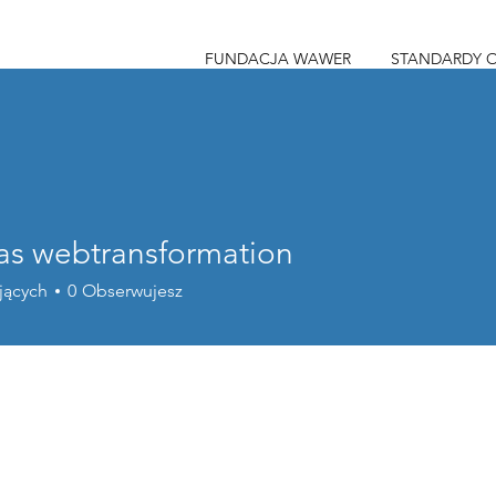
FUNDACJA WAWER
STANDARDY 
as webtransformation
ebtransformation
jących
0
Obserwujesz