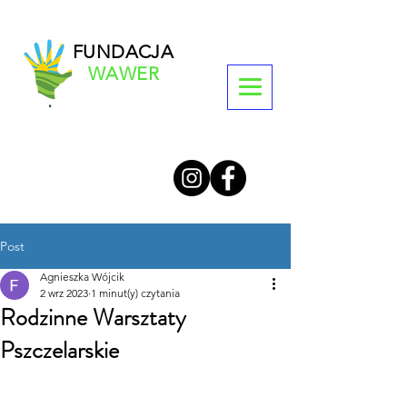
FUNDACJA
WAWER
Post
Agnieszka Wójcik
2 wrz 2023
1 minut(y) czytania
Rodzinne Warsztaty
Pszczelarskie