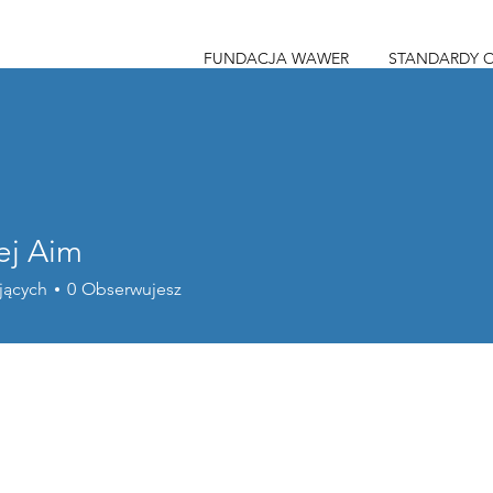
FUNDACJA WAWER
STANDARDY 
ej Aim
im
jących
0
Obserwujesz