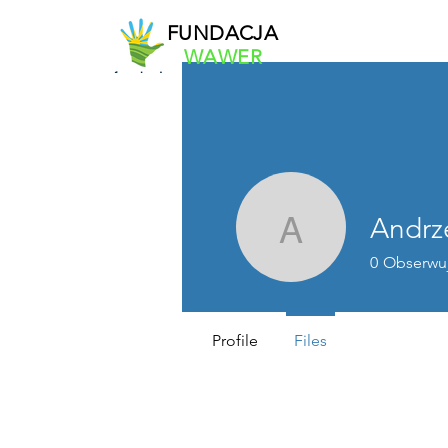
FUNDACJA
WAWER
Andrz
Andrzej A
0
Obserwu
Profile
Files