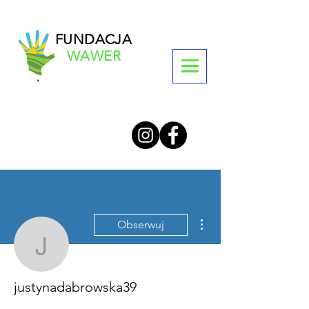
FUNDACJA
WAWER
Więcej działań
Obserwuj
justynadabrowska39
justynadabrowska39