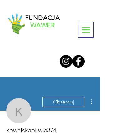
FUNDACJA
WAWER
Więcej działań
Obserwuj
kowalskaoliwia374
kowalskaoliwia374